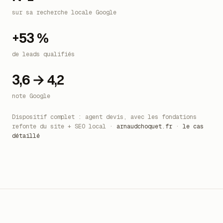
N°1
sur sa recherche locale Google
+53 %
de leads qualifiés
3,6 → 4,2
note Google
Dispositif complet : agent devis, avec les fondations
refonte du site + SEO local ·
arnaudchoquet.fr
·
le cas
détaillé