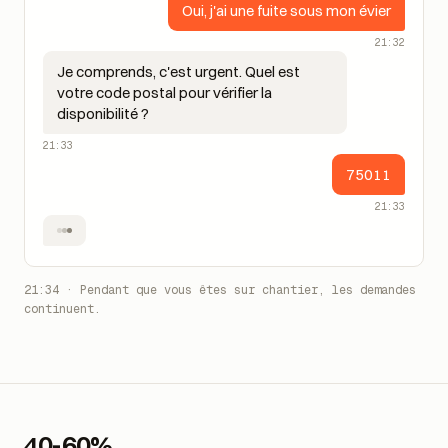
Oui, j'ai une fuite sous mon évier
21:32
Je comprends, c'est urgent. Quel est
votre code postal pour vérifier la
disponibilité ?
21:33
75011
21:33
Noté. Un plombier peut passer demain à
9h. Je confirme ?
21:34
21:34 · Pendant que vous êtes sur chantier, les demandes
continuent.